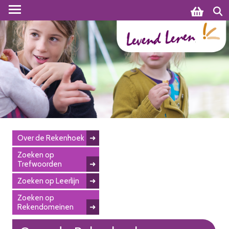
Over de Rekenhoek
Zoeken op
Trefwoorden
Zoeken op Leerlijn
Zoeken op
Rekendomeinen