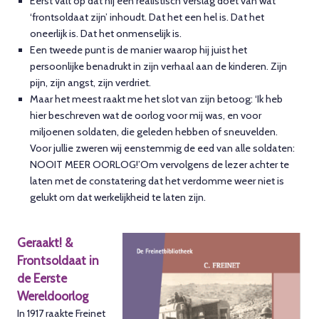
Eerst valt op dat hij een realistisch verslag doet van wat
‘frontsoldaat zijn’ inhoudt. Dat het een hel is. Dat het
oneerlijk is. Dat het onmenselijk is.
Een tweede punt is de manier waarop hij juist het
persoonlijke benadrukt in zijn verhaal aan de kinderen. Zijn
pijn, zijn angst, zijn verdriet.
Maar het meest raakt me het slot van zijn betoog: ‘Ik heb
hier beschreven wat de oorlog voor mij was, en voor
miljoenen soldaten, die geleden hebben of sneuvelden.
Voor jullie zweren wij eenstemmig de eed van alle soldaten:
NOOIT MEER OORLOG!’Om vervolgens de lezer achter te
laten met de constatering dat het verdomme weer niet is
gelukt om dat werkelijkheid te laten zijn.
Geraakt! &
Frontsoldaat in
de Eerste
Wereldoorlog
In 1917 raakte Freinet