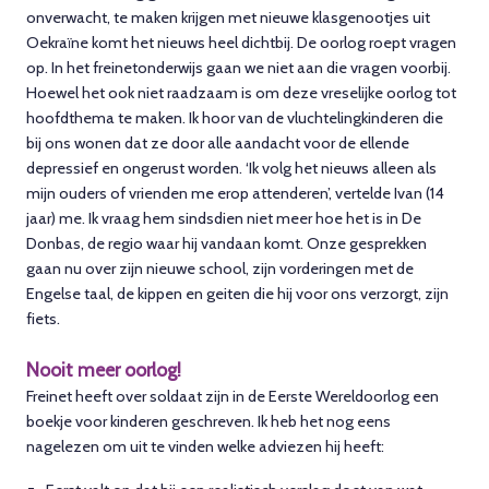
onverwacht, te maken krijgen met nieuwe klasgenootjes uit
Oekraïne komt het nieuws heel dichtbij. De oorlog roept vragen
op. In het freinetonderwijs gaan we niet aan die vragen voorbij.
Hoewel het ook niet raadzaam is om deze vreselijke oorlog tot
hoofdthema te maken. Ik hoor van de vluchtelingkinderen die
bij ons wonen dat ze door alle aandacht voor de ellende
depressief en ongerust worden. ‘Ik volg het nieuws alleen als
mijn ouders of vrienden me erop attenderen’, vertelde Ivan (14
jaar) me. Ik vraag hem sindsdien niet meer hoe het is in De
Donbas, de regio waar hij vandaan komt. Onze gesprekken
gaan nu over zijn nieuwe school, zijn vorderingen met de
Engelse taal, de kippen en geiten die hij voor ons verzorgt, zijn
fiets.
Nooit meer oorlog!
Freinet heeft over soldaat zijn in de Eerste Wereldoorlog een
boekje voor kinderen geschreven. Ik heb het nog eens
nagelezen om uit te vinden welke adviezen hij heeft: