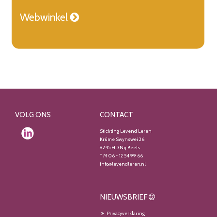
Webwinkel

VOLG ONS
CONTACT
Stichting Levend Leren
Krûme Swynswei 26
9245 HD Nij Beets
T M 06 - 12 54 99 66
info@levendleren.nl
NIEUWSBRIEF
Privacyverklaring